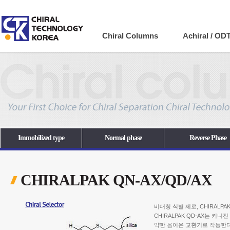
Company
Chiral Columns
Achiral / OD
Immobilized type
Normal phase
Reverse Phase
CHIRALPAK QN-AX/QD/AX
비대칭 식별 제로, CHIRALPA
CHIRALPAK QD-AX는 
약한 음이온 교환기로 작동한다,