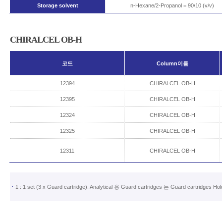
Storage solvent
n-Hexane/2-Propanol = 90/10 (v/v)
CHIRALCEL OB-H
코드
Column이름
12394
CHIRALCEL OB-H
12395
CHIRALCEL OB-H
12324
CHIRALCEL OB-H
12325
CHIRALCEL OB-H
12311
CHIRALCEL OB-H
1 : 1 set (3 x Guard cartridge). Analytical 용 Guard cartridges 는 Guard cartr