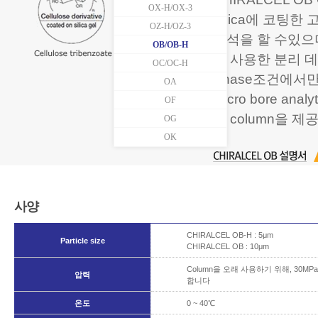
OX-H/OX-3
Silica에 코팅한
OZ-H/OZ-3
분석을 할 수있으며
OB/OB-H
를 사용한 분리 데이
OC/OC-H
Phase조건에서
OA
Micro bore an
OF
의 column을 
OG
OK
사양
CHIRALCEL OB-H : 5μm
Particle size
CHIRALCEL OB : 10μm
Column을 오래 사용하기 위해, 30
압력
합니다
온도
0 ~ 40℃