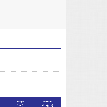
Length
Particle
(mm)
size(μm)