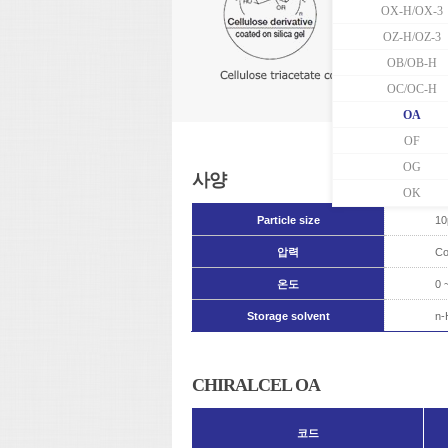
OX-H/OX-3
OZ-H/OZ-3
OB/OB-H
OC/OC-H
OA
OF
OG
사양
OK
Particle size
1
압력
C
온도
0 
Storage solvent
n-
CHIRALCEL OA
코드