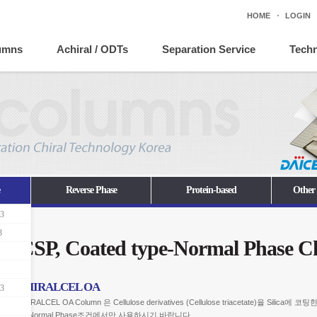
HOME
LOGIN
lumns
Achiral / ODTs
Separation Service
Techn
Reverse Phase
Protein-based
Other
3
3
ed CSP, Coated type-Normal Phase C
CHIRALCEL OA
3
CHIRALCEL OA Column 은 Cellulose derivatives (Cellulose triacetate)을 Si
OANormal Phase조건에서만 사용하시기 바랍니다.