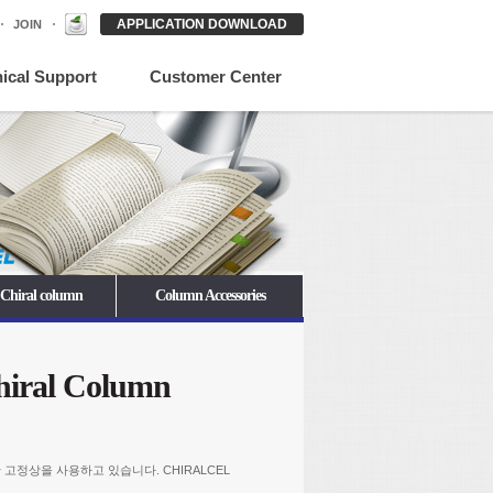
APPLICATION DOWNLOAD
JOIN
ical Support
Customer Center
 Chiral column
Column Accessories
hiral Column
lica에 코팅한 고정상을 사용하고 있습니다. CHIRALCEL