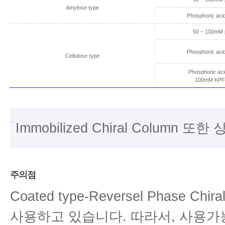
Amylose type
Phosphoric aci
50 ~ 100mM p
Phosphoric aci
Cellulose type
Phosphoric a
100mM KPF6
Immobilized Chiral Colu
주의점
Coated type-Reversel Phase C
사용하고 있습니다. 따라서, 사용가능