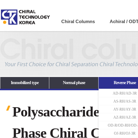
Company
Chiral Columns
Achiral / OD
Immobilized type
Normal phase
Reverse Phase
AD-RH/AD-3R
AS-RH/AS-3R
Polysaccharide-based
AY-RH/AY-3R
AZ-RH/AZ-3R
OD-R/OD-RH/OD-
Phase Chiral Column
OJ-RH/OJ-3R